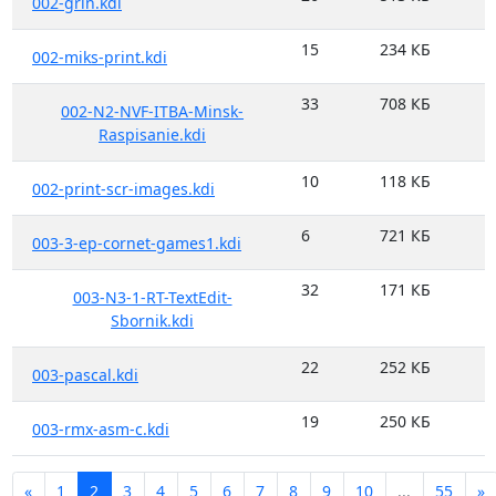
002-grin.kdi
15
234 КБ
002-miks-print.kdi
33
708 КБ
002-N2-NVF-ITBA-Minsk-
Raspisanie.kdi
10
118 КБ
002-print-scr-images.kdi
6
721 КБ
003-3-ep-cornet-games1.kdi
32
171 КБ
003-N3-1-RT-TextEdit-
Sbornik.kdi
22
252 КБ
003-pascal.kdi
19
250 КБ
003-rmx-asm-c.kdi
«
1
2
3
4
5
6
7
8
9
10
...
55
»