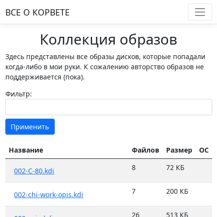
ВСЕ О КОРВЕТE
Коллекция образов
Здесь представлены все образы дисков, которые попадали
когда-либо в мои руки. К сожалению авторство образов не
поддерживается (пока).
Фильтр:
Применить
Название
Файлов
Размер
ОС
8
72 КБ
002-C-80.kdi
7
200 КБ
002-chi-work-opis.kdi
26
513 КБ