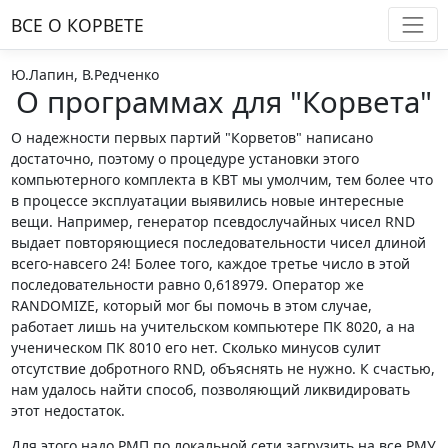
ВСЕ О КОРВЕТE
Ю.Лапин, В.Редченко
О программах для "Корвета"
О надежности первых партий "Корветов" написано
достаточно, поэтому о процедуре установки этого
компьютерного комплекта в КВТ мы умолчим, тем более что
в процессе эксплуатации выявились новые интересные
вещи. Например, генератор псевдослучайных чисел RND
выдает повторяющиеся последовательности чисел длиной
всего-навсего 24! Более того, каждое третье число в этой
последовательности равно 0,618979. Оператор же
RANDOMIZE, который мог бы помочь в этом случае,
работает лишь на учительском компьютере ПК 8020, а на
ученическом ПК 8010 его нет. Сколько минусов сулит
отсутствие добротного RND, объяснять не нужно. К счастью,
нам удалось найти способ, позволяющий ликвидировать
этот недостаток.
Для этого надо РМП по локальной сети загрузить на все РМУ