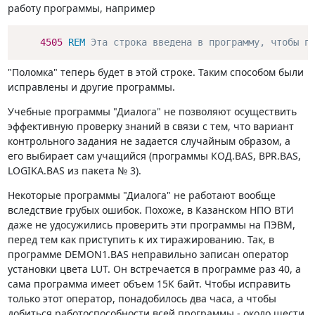
работу программы, например
4505
REM
 Эта строка введена в программу, чтобы п
"Поломка" теперь будет в этой строке. Таким способом были
исправлены и другие программы.
Учебные программы "Диалога" не позволяют осуществить
эффективную проверку знаний в связи с тем, что вариант
контрольного задания не задается случайным образом, а
его выбирает сам учащийся (программы КОД.ВАS, BPR.BAS,
LOGIKA.BAS из пакета № 3).
Некоторые программы "Диалога" не работают вообще
вследствие грубых ошибок. Похоже, в Казанском НПО ВТИ
даже не удосужились проверить эти программы на ПЭВМ,
перед тем как приступить к их тиражированию. Так, в
программе DEMON1.BAS неправильно записан оператор
установки цвета LUT. Он встречается в программе раз 40, а
сама программа имеет объем 15К байт. Чтобы исправить
только этот оператор, понадобилось два часа, а чтобы
добиться работоспособности всей программы - около шести