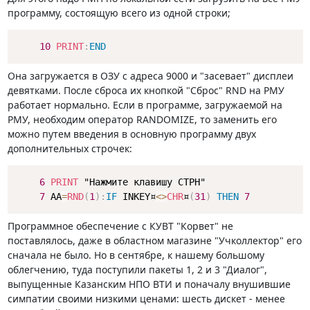
программу, состоящую всего из одной строки;
10
PRINT
:
END
Она загружается в ОЗУ с адреса 9000 и "засевает" дисплеи
девятками. После сброса их кнопкой "Сброс" RND на РМУ
работает нормально. Если в программе, загружаемой на
РМУ, необходим оператор RANDOMIZE, то заменить его
можно путем введения в основную программу двух
дополнительных строчек:
6
PRINT
 "Нажмите клавишу СТРН"

7
 AA
=
RND
(
1
)
:
IF
 INKEY¤
<>
CHR
¤
(
31
)
THEN
7
Программное обеспечение с КУВТ "Корвет" не
поставлялось, даже в областном магазине "Учколлектор" его
сначала не было. Но в сентябре, к нашему большому
облегчению, туда поступили пакеты 1, 2 и 3 "Диалог",
выпущенные Казанским НПО ВТИ и поначалу внушившие
симпатии своими низкими ценами: шесть дискет - менее