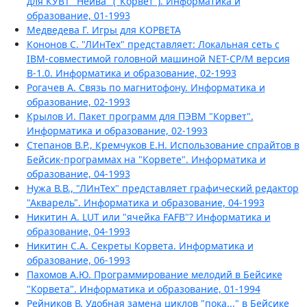
для КУВТ "Нейва" ("Корвет"). Информатика и
образование, 01-1993
Медведева Г. Игры для КОРВЕТА
Кононов С. "ЛИнТех" представляет: Локальная сеть с
IBM-совместимой головной машиной NET-CP/M версия
В-1.0. Информатика и образование, 02-1993
Рогачев А. Связь по магнитофону. Информатика и
образование, 02-1993
Крылов И. Пакет программ для ПЭВМ "Корвет".
Информатика и образование, 02-1993
Степанов В.Р., Кремчуков Е.Н. Использование спрайтов в
Бейсик-программах на "Корвете". Информатика и
образование, 04-1993
Нужа В.В., "ЛИнТех" представляет графический редактор
"Акварель". Информатика и образование, 04-1993
Никитин А. LUT или "ячейка FAFB"? Информатика и
образование, 04-1993
Никитин С.А. Секреты Корвета. Информатика и
образование, 06-1993
Пахомов А.Ю. Программирование мелодий в Бейсике
"Корвета". Информатика и образование, 01-1994
Рейников В. Удобная замена циклов "пока..." в Бейсике