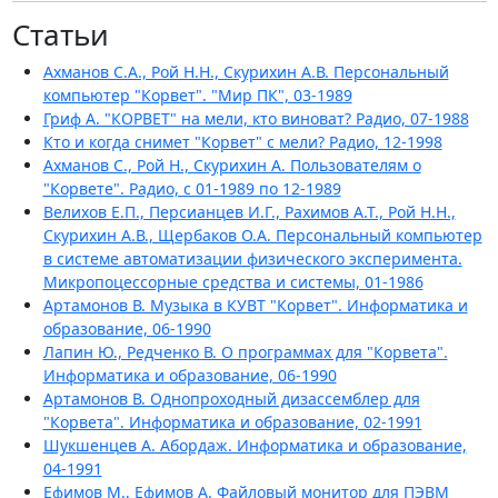
Статьи
Ахманов С.А., Рой Н.Н., Скурихин А.В. Персональный
компьютер "Корвет". "Мир ПК", 03-1989
Гриф А. "КОРВЕТ" на мели, кто виноват? Радио, 07-1988
Кто и когда снимет "Корвет" с мели? Радио, 12-1998
Ахманов С., Рой Н., Скурихин А. Пользователям о
"Корвете". Радио, c 01-1989 по 12-1989
Велихов Е.П., Персианцев И.Г., Рахимов А.Т., Рой Н.Н.,
Скурихин А.В., Щербаков О.А. Персональный компьютер
в системе автоматизации физического эксперимента.
Микропоцессорные средства и системы, 01-1986
Артамонов В. Музыка в КУВТ "Корвет". Информатика и
образование, 06-1990
Лапин Ю., Редченко В. О программах для "Корвета".
Информатика и образование, 06-1990
Артамонов В. Однопроходный дизассемблер для
"Корвета". Информатика и образование, 02-1991
Шукшенцев А. Абордаж. Информатика и образование,
04-1991
Ефимов М., Ефимов А. Файловый монитор для ПЭВМ