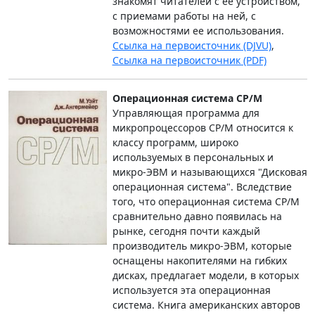
знакомят читателей с ее устройством,
с приемами работы на ней, с
возможностями ее использования.
Ссылка на первоисточник (DJVU)
,
Ссылка на первоисточник (PDF)
Операционная система CP/M
Управляющая программа для
микропроцессоров СР/М относится к
классу программ, широко
используемых в персональных и
микро-ЭВМ и называющихся "Дисковая
операционная система". Вследствие
того, что операционная система СР/М
сравнительно давно появилась на
рынке, сегодня почти каждый
производитель микро-ЭВМ, которые
оснащены накопителями на гибких
дисках, предлагает модели, в которых
используется эта операционная
система. Книга американских авторов