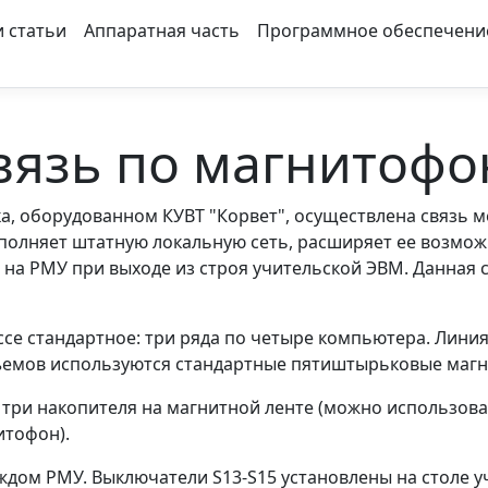
и статьи
Аппаратная часть
Программное обеспечен
вязь по магнитофо
ка, оборудованном КУВТ "Корвет", осуществлена связь 
полняет штатную локальную сеть, расширяет ее возмож
на РМУ при выходе из строя учительской ЭВМ. Данная 
се стандартное: три ряда по четыре компьютера. Лини
зъемов используются стандартные пятиштырьковые магн
 три накопителя на магнитной ленте (можно использов
итофон).
ждом РМУ. Выключатели S13-S15 установлены на столе 