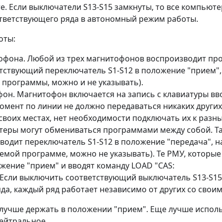
е. Если выключатели S13-S15 замкнуты, то все компьют
тветствующего ряда в автономный режим работы.
оты:
офона. Любой из трех магнитофонов воспроизводит про
етствующий переключатель S1-S12 в положение "прием",
 программы, можно и не указывать).
он. Магнитофон включается на запись c клавиатуры вв
момент по линии не должно передаваться никаких други
своих местах, нет необходимости подключать их к разн
теры могут обмениваться программами между собой. Т
водит переключатель S1-S12 в положение "передача", н
емой программе, можно не указывать). Те РМУ, которые
жение "прием" и вводят команду LOAD "CAS:
 Если выключить соответствующий выключатель S13-S1
да, каждый ряд работает независимо от других со свои
 лучше держать в положении "прием". Еще лучше испол
ейтральное.