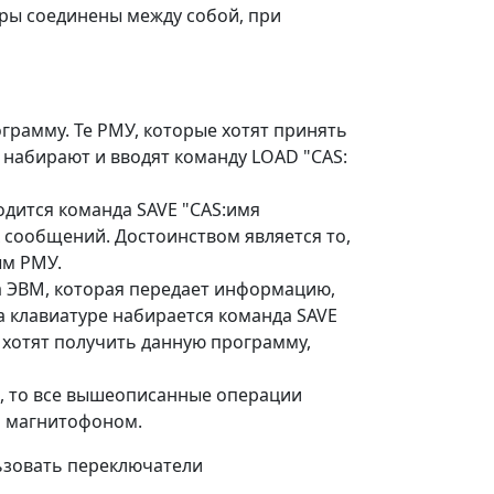
еры соединены между собой, при
грамму. Те РМУ, которые хотят принять
 набирают и вводят команду LOAD "CAS:
одится команда SAVE "CAS:имя
х сообщений. Достоинством является то,
ым РМУ.
а ЭВМ, которая передает информацию,
а клавиатуре набирается команда SAVE
 хотят получить данную программу,
5, то все вышеописанные операции
м магнитофоном.
ьзовать переключатели