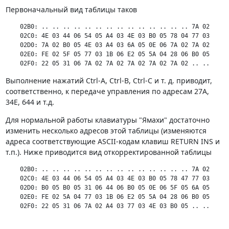
Первоначальный вид таблицы таков
    02В0: .. .. .. .. .. .. .. .. .. .. .. .. .. .. 7А 02

    02С0: 4Е 03 44 06 54 05 А4 03 4Е 03 В0 05 78 04 77 03

    02D0: 7А 02 В0 05 4Е 03 А4 03 6А 05 0Е 06 7А 02 7А 02

    02Е0: FE 02 5F 05 77 03 1В 06 Е2 05 5А 04 28 06 В0 05

    02F0: 22 05 31 06 7А 02 7А 02 7А 02 7А 02 7А 02 .. ..
Выполнение нажатий Ctrl-A, Ctrl-B, Ctrl-С и т. д. приводит,
соответственно, к передаче управления по адресам 27А,
34Е, 644 и т.д.
Для нормальной работы клавиатуры "Ямахи" достаточно
изменить несколько адресов этой таблицы (изменяются
адреса соответствующие ASCII-кодам клавиш RETURN INS и
т.п.). Ниже приводится вид откорректированной таблицы
    02В0: .. .. .. .. .. .. .. .. .. .. .. .. .. .. 7А 02

    02С0: 4Е 03 44 06 54 05 А4 03 4Е 03 В0 05 78 47 77 03

    02D0: В0 05 В0 05 31 06 44 06 В0 05 0Е 06 5F 05 6А 05

    02Е0: FE 02 5А 04 77 03 1В 06 Е2 05 5А 04 28 06 В0 05

    02F0: 22 05 31 06 7А 02 А4 03 77 03 4Е 03 В0 05 .. ..