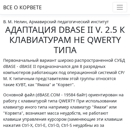
ВСЕ О КОРВЕТE
В. М. Нелин, Армавирский педагогический институт
АДАПТАЦИЯ DBASE II V. 2.5 К
КЛАВИАТУРАМ НЕ QWERTY
ТИПА
Первоначальный вариант широко распространенной СУБД
dBASE - dBASE II предназначался для 8 разрядных
компьютеров работающих под операционной системой СР/
М. К типичным представителям этой группы относятся
такие КУВТ, как "Ямаха" и "Корвет".
Основной файл (dBASE.СОМ - 19584 байт) ориентирован на
работу с клавиатурой типа QWERTY При использовании
клавиатур иного типа например клавиатур "Ямахи" или
"Корвета", возникает масса неудобств, не работают
клавиши управления курсором (заменяющие эти клавиши
нажатия Ctrl-X, Ctrl-Е, Ctrl-D, Ctrl-S неудобны из за