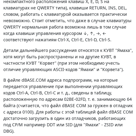
некомпактного расположения клавиш X, Е, D, S на
клавиатурах не QWERTY типа), клавиши RETURN, INS, DEL,
словом, работать с клавиатурой оказывается практически
невозможно. Стоит отметить, что даже в случае клавиатуры
QWERTY нормальная работа возможна лишь в том случае
когда клавиши управления курсором ↓, ↑, →, ←
соответствуют нажатиям Ctrl-X, Ctrl-E, Ctrl-D, Ctrl-S.
Детали дальнейшего рассуждения относятся к КУВТ "Ямаха",
хотя могут быть распространены и на другие КУВТ, в
частности КУВТ "Корвет" (при этом необходимо учесть
отличие управляющих ASCII-кодов "Ямахи" и "Корвета").
В файле dBASE.СОМ адреса подпрограмм, на которые
передается управление при выполнении управляющих
кодов Ctrl-A, Ctrl-B, Ctrl-С и т. д., сведены в таблицу,
расположенную по адресам 02ВЕ-02FD, т. е. занимающую 64
байта (считается, что файл dBASE СОМ за гружен в отладчик
с адреса 0100). Для работы с этой таблицей файл dBASE СОМ
достаточно загрузить в один из отладчиков, работающих
под СР/М например DDT или SID (для "Ямахи" - ZSID или
DBG).